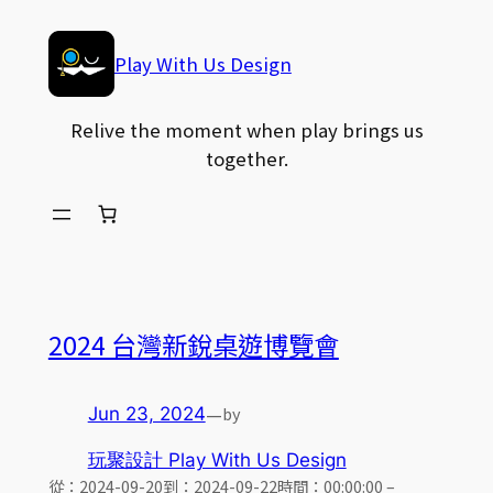
Skip
to
Play With Us Design
content
Relive the moment when play brings us
together.
2024 台灣新銳桌遊博覽會
—
by
Jun 23, 2024
玩聚設計 Play With Us Design
從：2024-09-20到：2024-09-22時間：00:00:00 –