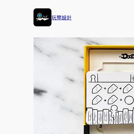
跳
至
玩聚設計
主
要
內
容