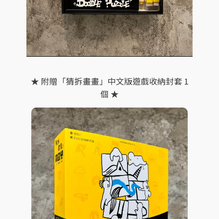
★ 附贈「猜拆畫畫」中文版遊戲收納封套 1
個 ★