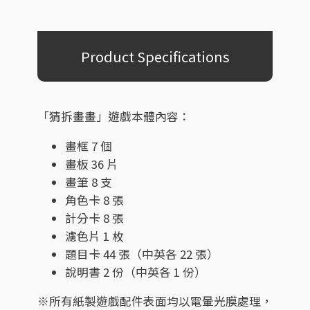
Product Specifications
「猜拆畫畫」遊戲本體內容：
畫框 7 個
畫板 36 片
畫筆 8 支
角色卡 8 張
計分卡 8 張
濾色片 1 枚
題目卡 44 張（中英各 22 張）
說明書 2 份（中英各 1 份）
※所有紙製遊戲配件表面均以電暈光膜處理，