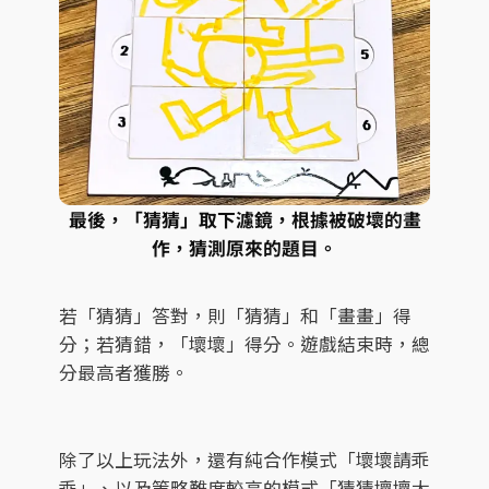
最後，「猜猜」取下濾鏡，根據被破壞的畫
作，猜測原來的題目。
若「猜猜」答對，則「猜猜」和「畫畫」得
分；若猜錯，「壞壞」得分。遊戲結束時，總
分最高者獲勝。
除了以上玩法外，還有純合作模式「壞壞請乖
乖」、以及策略難度較高的模式「猜猜壞壞大