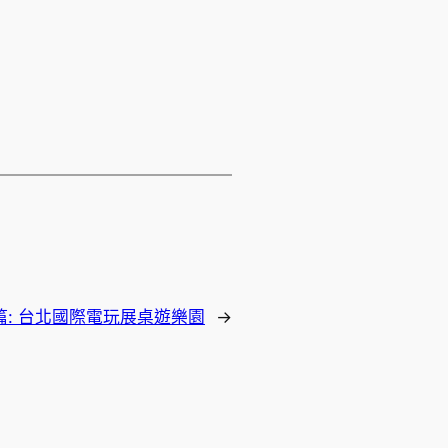
篇:
台北國際電玩展桌遊樂園
→