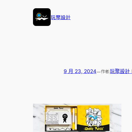
跳
至
玩聚設計
主
要
內
容
—
作者:
9 月 23, 2024
玩聚設計 Pl