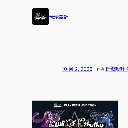
跳
至
玩聚設計
主
要
內
容
—
作者:
10 月 2, 2025
玩聚設計 Pla